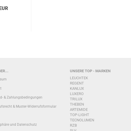
 EUR
ER...
UNSERE TOP - MARKEN
LEUCHTEK
ssum
REGENT
t
KANLUX
LUXERO
d- & Zahlungsbedingungen
TRILUX
THEBEN
ufsrecht & Muster-Widerrufsformular
ARTEMIDE
TOP-LIGHT
TECNOLUMEN
sphäre und Datenschutz
RZB
SLV