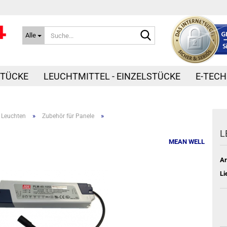
Suche...
Alle
STÜCKE
LEUCHTMITTEL - EINZELSTÜCKE
E-TECH
»
»
 Leuchten
Zubehör für Panele
L
MEAN WELL
Ar
Li