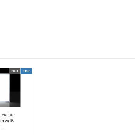
NEU
TOP
Leuchte
m weiß
....