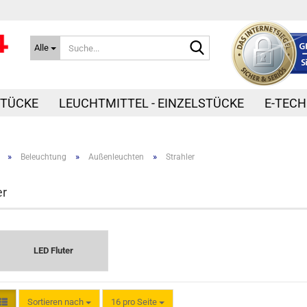
Suche...
Alle
STÜCKE
LEUCHTMITTEL - EINZELSTÜCKE
E-TECH
»
»
»
Beleuchtung
Außenleuchten
Strahler
er
LED Fluter
Sortieren nach
pro Seite
Sortieren nach
16 pro Seite