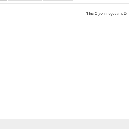
1
bis
2
(von insgesamt
2
)