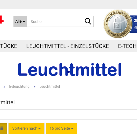
Suche...
Alle
STÜCKE
LEUCHTMITTEL - EINZELSTÜCKE
E-TECH
»
»
Beleuchtung
Leuchtmittel
mittel
Sortieren nach
pro Seite
Sortieren nach
16 pro Seite