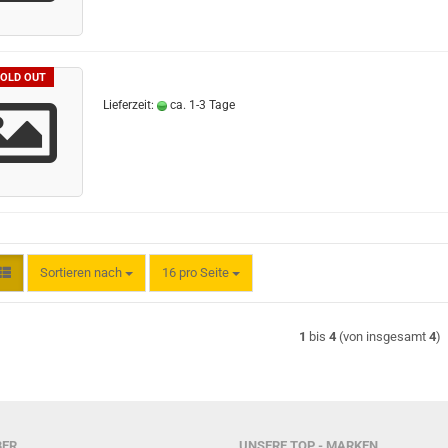
OLD OUT
Lieferzeit:
ca. 1-3 Tage
Sortieren nach
pro Seite
Sortieren nach
16 pro Seite
1
bis
4
(von insgesamt
4
)
ER...
UNSERE TOP - MARKEN