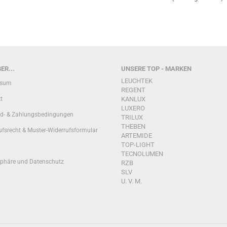
ER...
UNSERE TOP - MARKEN
LEUCHTEK
ssum
REGENT
t
KANLUX
LUXERO
d- & Zahlungsbedingungen
TRILUX
THEBEN
ufsrecht & Muster-Widerrufsformular
ARTEMIDE
TOP-LIGHT
TECNOLUMEN
sphäre und Datenschutz
RZB
SLV
U. V. M.