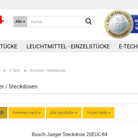
Suche...
Alle
STÜCKE
LEUCHTMITTEL - EINZELSTÜCKE
E-TECH
»
»
E-Tech
Schalter / Steckdosen
er / Steckdosen
Sortieren nach
pro Seite
Sortieren nach
Alle Hersteller
16 pro Seite
Busch-Jaeger Steckdose 20EUC-84