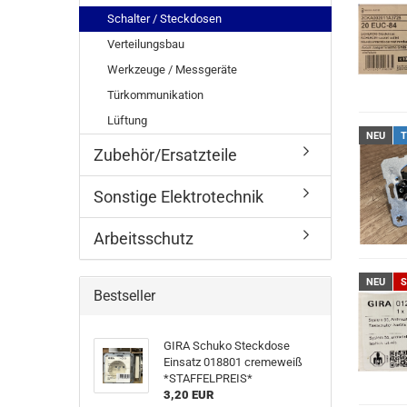
Schalter / Steckdosen
Verteilungsbau
Werkzeuge / Messgeräte
Türkommunikation
Lüftung
NEU
T
Zubehör/Ersatzteile
Sonstige Elektrotechnik
Arbeitsschutz
NEU
S
Bestseller
GIRA Schuko Steckdose
Einsatz 018801 cremeweiß
*STAFFELPREIS*
3,20 EUR