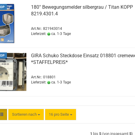
180° Bewegungsmelder silbergrau / Titan KOPP
OP
8219.4301.4
Art.Nr.: 821943014
Lieferzeit:
ca. 1-3 Tage
GIRA Schuko Steckdose Einsatz 018801 cremew
OP
*STAFFELPREIS*
Art.Nr.: 018801
Lieferzeit:
ca. 1-3 Tage
Sortieren nach
pro Seite
Sortieren nach
16 pro Seite
1
bis
5
(von insgesamt
5
)