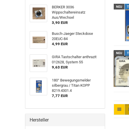
BERKER 3036
NEU
T
Wippschaltereinsatz
Aus/Wechsel
3,90 EUR
Busch-Jaeger Steckdose
20EUC-84
4,99 EUR
NEU
T
GIRA Tastschalter anthrazit
012628, System 55
9,63 EUR
180° Bewegungsmelder
silbergrau / Titan KOPP
8219.4301.4
7,77 EUR
Hersteller