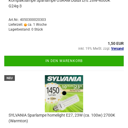
Kompaktlampe Sparlampe OSRAM Dulux D/E 26W-4000K
G24q-3
Art.Nr.: 4050300020303
Lieferzeit:
ca. 1 Woche
Lagerbestand: 0 Stück
1,50 EUR
inkl. 19% MwSt. zzgl.
Versand
IN DEN WARENKORB
NEU
SYLVANIA Sparlampe homelight E27, 23W (ca. 100w) 2700K
(Warmton)