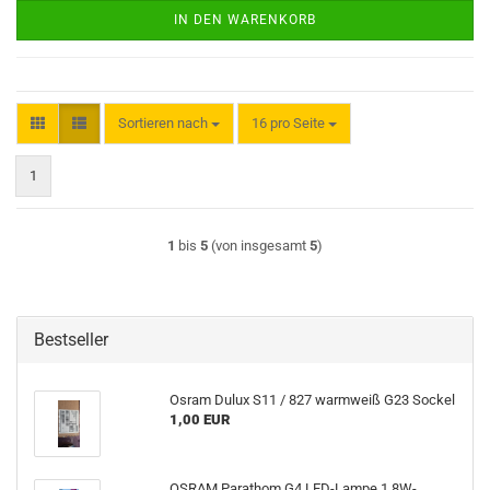
IN DEN WARENKORB
Sortieren nach
pro Seite
Sortieren nach
16 pro Seite
1
1
bis
5
(von insgesamt
5
)
Bestseller
Osram Dulux S11 / 827 warmweiß G23 Sockel
1,00 EUR
OSRAM Parathom G4 LED-Lampe 1,8W-