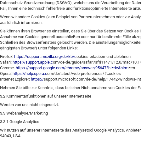
Datenschutz-Grundverordnung (DSGVO), welche uns die Verarbeitung der Daten i
Fall, Ihnen eine technisch fehlerfreie und funktionsoptimierte Internetseite anz
Wenn wir andere Cookies (zum Beispiel von Partnerunternehmen oder zur Analys
ausführlich informieren.
Sie können Ihren Browser so einstellen, dass Sie über das Setzen von Cookies 
Annahme von Cookies generell ausschließen oder nur für bestimmte Fälle akze
Schließen des Browserfensters gelöscht werden. Die Einstellungsmöglichkeiten 
gängigsten Browser) unter folgenden Links:
Firefox:
https://support.mozilla.org/de/kb/c
ookies-erlauben-und-ablehnen
Safari:
https://support.apple.c
om/de-de/guide/safari/sfri11471/12.0/mac/10.1
Chrome:
https://support.google.com/chrome/answer/95647?hl=de&hlrm
=en
Opera:
https://help.opera.c
om/de/latest/web-preferences/#cookies
Internet Explorer:
https://
support.microsoft.com/de-de/help/17442/windows-int
Nehmen Sie bitte zur Kenntnis, dass bei einer Nichtannahme von Cookies der F
3.2 Kommentarfunktionen auf unserer Internetseite
Werden von uns nicht eingesetzt.
3.3 Webanalyse/Marketing
3.3.1 Google Analytics
Wir nutzen auf unserer Internetseite das Analysetool Google Analytics. Anbiete
94043, USA.