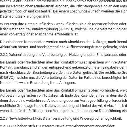
Wenn Sie auf unserer Internetseite ein Kundenkonto eröffnen geschieht das frei
nur im erforderlichen Mindestmaß erhoben, die Pflichtangaben sind an den en
jederzeit möglich und kostenfrei. Bei einem Löschungswunsch wenden Sie sich b
Datenschutzerklärung genannt.
Wir nutzen Ihre Daten nur für den Zweck, für den Sie sich registriert haben oder 
b der Datenschutz-Grundverordnung (DSGVO), welche uns die Verarbeitung der D
einer vorvertraglichen Maßnahme erforderlich ist.
Die erhobenen Kundendaten werden nach Abschluss des Auftrags, nach Beend
Ablauf von steuer- und handelsrechtliche Aufbewahrungsfristen gelöscht, sofe
2.2.2 Datenerfassung und Verarbeitung bei Nutzung unserer Emailadresse oder
Bei Emails oder Nachrichten über das Kontaktformular, speichern wir Ihre Daten
Kontaktformulars, sind an den entsprechend gekennzeichneten Eingabefeldern z
nach Abschluss der Bearbeitung werden Ihre Daten gelöscht. Die rechtliche Grund
(DSGVO), welche uns die Verarbeitung der Daten im Falle eines berechtigten Int
Nachricht bzw. die Bearbeitung Ihres Anliegens.
Bei Emails oder Nachrichten über das Kontaktformular (sofern vorhanden), welc
Aufbewahrungsfristen von 10 Jahren ab Ende des Kalenderjahres, in dem die Da
denn diese sind weiterhin zur Anbahnung oder zur Vertragserfüllung erforderlic
rechtliche Grundlage für die Datenverarbeitung ist hierbei der Art. 6 Abs. 1 li
wenn dies für die Erfüllung eines Vertrages mit Ihnen oder zur Durchführung ein
2.2.3 Newsletter-Funktion, Datenverarbeitung und Widerspruchsmöglichkeit.
2.2.3.1 Sie haben sich zu unserem Newsletter-Abonnement angemeldet: