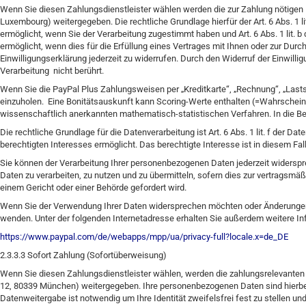
Wenn Sie diesen Zahlungsdienstleister wählen werden die zur Zahlung nötigen Dat
Luxembourg) weitergegeben. Die rechtliche Grundlage hierfür der Art. 6 Abs. 1
ermöglicht, wenn Sie der Verarbeitung zugestimmt haben und Art. 6 Abs. 1 lit.
ermöglicht, wenn dies für die Erfüllung eines Vertrages mit Ihnen oder zur Durc
Einwilligungserklärung jederzeit zu widerrufen. Durch den Widerruf der Einwilli
Verarbeitung nicht berührt.
Wenn Sie die PayPal Plus Zahlungsweisen per „Kreditkarte“, „Rechnung“, „Lasts
einzuholen. Eine Bonitätsauskunft kann Scoring-Werte enthalten (=Wahrscheinl
wissenschaftlich anerkannten mathematisch-statistischen Verfahren. In die Ber
Die rechtliche Grundlage für die Datenverarbeitung ist Art. 6 Abs. 1 lit. f der
berechtigten Interesses ermöglicht. Das berechtigte Interesse ist in diesem Fall,
Sie können der Verarbeitung Ihrer personenbezogenen Daten jederzeit widerspr
Daten zu verarbeiten, zu nutzen und zu übermitteln, sofern dies zur vertragsmä
einem Gericht oder einer Behörde gefordert wird.
Wenn Sie der Verwendung Ihrer Daten widersprechen möchten oder Änderungen b
wenden. Unter der folgenden Internetadresse erhalten Sie außerdem weitere 
https://www.paypal.com/de/webapps/mpp/ua/privacy-full?locale.x=de_DE
2.3.3.3 Sofort Zahlung (Sofortüberweisung)
Wenn Sie diesen Zahlungsdienstleister wählen, werden die zahlungsrelevante
12, 80339 München) weitergegeben. Ihre personenbezogenen Daten sind hierb
Datenweitergabe ist notwendig um Ihre Identität zweifelsfrei fest zu stellen 