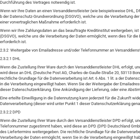
Durchführung des Vertrages notwendig ist.
Wenn wir Ihre Daten an einen Versanddienstleister (wie beispielsweise DHL, DPD,
b der Datenschutz-Grundverordnung (DSGVO), welche uns die Verarbeitung der D
einer vorvertraglichen Maßnahme erforderlich ist.
Wenn wir Ihre Zahlungsdaten an das beauftragte Kreditinstitut weitergeben, ist d
(DSGVO), welche uns die Verarbeitung der Daten ermöglicht, wenn dies für die 
erforderlich ist.
2.3.2 Weitergabe von Emailadresse und/oder Telefonnummer an Versanddienst
2.3.2.1 DHL
Wenn die Zustellung Ihrer Ware durch den Versanddienstleister DHL erfolgt, un
wird diese an DHL (Deutsche Post AG, Charles-de-Gaulle-Straße 20, 53113 Bon
rechtliche Grundlage für die Datenverarbeitung ist Art. 6 Abs. 1 lit. a der Da
in die Verarbeitung eingewilligt haben. Wenn Sie der Weitergabe der Emailadre
dieser Datenschutzerklärung. Eine Ankündigung der Lieferung, oder eine Absti
Eine erteilte Einwilligung in die Datennutzung kann jederzeit für die Zukunft wi
Datenverarbeitung (dieser wird unter Punkt 1 dieser Datenschutzerklärung genan
2.3.2.2 DPD
Wenn die Zustellung Ihrer Ware durch den Versanddienstleister DPD erfolgt, und
Telefonnummer zugestimmt haben, wird diese an DPD (DPD Deutschland GmbH,
des Liefertermins weitergegeben. Die rechtliche Grundlage für die Datenverarbe
Verarbeitung der Daten ermöglicht, wenn Sie in die Verarbeitung eingewilligt h