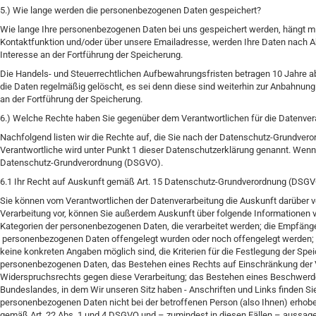
5.) Wie lange werden die personenbezogenen Daten gespeichert?
Wie lange Ihre personenbezogenen Daten bei uns gespeichert werden, hängt mit
Kontaktfunktion und/oder über unsere Emailadresse, werden Ihre Daten nach Ab
Interesse an der Fortführung der Speicherung.
Die Handels- und Steuerrechtlichen Aufbewahrungsfristen betragen 10 Jahre a
die Daten regelmäßig gelöscht, es sei denn diese sind weiterhin zur Anbahnung 
an der Fortführung der Speicherung.
6.) Welche Rechte haben Sie gegenüber dem Verantwortlichen für die Datenver
Nachfolgend listen wir die Rechte auf, die Sie nach der Datenschutz-Grundver
Verantwortliche wird unter Punkt 1 dieser Datenschutzerklärung genannt. Wenn
Datenschutz-Grundverordnung (DSGVO).
6.1 Ihr Recht auf Auskunft gemäß Art. 15 Datenschutz-Grundverordnung (DSG
Sie können vom Verantwortlichen der Datenverarbeitung die Auskunft darüber v
Verarbeitung vor, können Sie außerdem Auskunft über folgende Informationen
Kategorien der personenbezogenen Daten, die verarbeitet werden; die Empfäng
personenbezogenen Daten offengelegt wurden oder noch offengelegt werden; di
keine konkreten Angaben möglich sind, die Kriterien für die Festlegung der Sp
personenbezogenen Daten, das Bestehen eines Rechts auf Einschränkung der Ve
Widerspruchsrechts gegen diese Verarbeitung; das Bestehen eines Beschwerde
Bundeslandes, in dem Wir unseren Sitz haben - Anschriften und Links finden S
personenbezogenen Daten nicht bei der betroffenen Person (also Ihnen) erhobe
gemäß Art. 22 Abs. 1 und 4 DSGVO und – zumindest in diesen Fällen – aussagekr