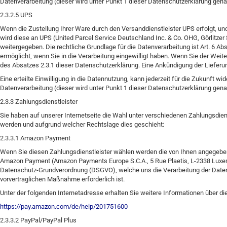
Datenverarbeitung (dieser wird unter Punkt 1 dieser Datenschutzerklärung genan
2.3.2.5 UPS
Wenn die Zustellung Ihrer Ware durch den Versanddienstleister UPS erfolgt, un
wird diese an UPS (United Parcel Service Deutschland Inc. & Co. OHG, Görlitz
weitergegeben. Die rechtliche Grundlage für die Datenverarbeitung ist Art. 6 A
ermöglicht, wenn Sie in die Verarbeitung eingewilligt haben. Wenn Sie der Wei
des Absatzes 2.3.1 dieser Datenschutzerklärung. Eine Ankündigung der Lieferun
Eine erteilte Einwilligung in die Datennutzung, kann jederzeit für die Zukunft w
Datenverarbeitung (dieser wird unter Punkt 1 dieser Datenschutzerklärung genan
2.3.3 Zahlungsdienstleister
Sie haben auf unserer Internetseite die Wahl unter verschiedenen Zahlungsdie
werden und aufgrund welcher Rechtslage dies geschieht:
2.3.3.1 Amazon Payment
Wenn Sie diesen Zahlungsdienstleister wählen werden die von Ihnen angegebe
Amazon Payment (Amazon Payments Europe S.C.A., 5 Rue Plaetis, L-2338 Luxembou
Datenschutz-Grundverordnung (DSGVO), welche uns die Verarbeitung der Daten e
vorvertraglichen Maßnahme erforderlich ist.
Unter der folgenden Internetadresse erhalten Sie weitere Informationen übe
https://pay.amazon.com/de/help/201751600
2.3.3.2 PayPal/PayPal Plus