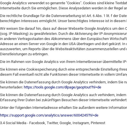
Google Analytics verwendet so genannte "Cookies". Cookies sind kleine Textda
Internetseite durch Sie ermöglichen. Diese Analysedaten werden in der Regel a
Die rechtliche Grundlage für die Datenverarbeitung ist Art. 6 Abs. 1 lit. f der
berechtigten Interesses ermöglicht. Unser berechtigtes Interesse ist in diesem
Wir weisen Sie darauf hin, dass auf dieser Webseite Google Analytics um den 
(sog. IP-Masking) zu gewährleisten. Durch die Aktivierung der IP-Anonymisieru
in anderen Vertragsstaaten des Abkommens über den Europäischen Wirtschaftsra
Adresse an einen Server von Google in den USA übertragen und dort gekürzt. I
auszuwerten, um Reports über die Websiteaktivitäten zusammenzustellen und 
Dienstleistungen zu erbringen.
Die im Rahmen von Google Analytics von Ihrem Internetbrowser übermittelte I
Sie können eine Cookiespeicherung durch eine entsprechende Einstellung Ihres
diesem Fall eventuell nicht alle Funktionen dieser Internetseite in vollem Umf
Sie können die Datenerfassung durch Google Analytics verhindern, indem Sie n
herunterladen:
https://tools.google.com/dlpage/gaoptout?hl=de
Sie können die Datenerfassung durch Google Analytics auch verhindern, indem S
Erfassung Ihrer Daten bei zukünftigen Besuchen dieser Internetseite verhindert
Unter der folgenden Internetadresse erhalten Sie außerdem weitere Informat
https://support.google.com/analytics/answer/6004245?hl=de
3.4 Social Media - Facebook, Twitter, Google, Instagram, Pinterest