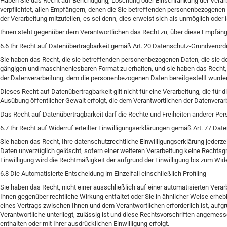
Haben Sie das Recht auf Berichtigung, Löschung oder Einschränkung der Verar
verpflichtet, allen Empfängern, denen die Sie betreffenden personenbezogene
der Verarbeitung mitzuteilen, es sei denn, dies erweist sich als unmöglich ode
Ihnen steht gegenüber dem Verantwortlichen das Recht zu, über diese Empfänge
6.6 Ihr Recht auf Datenübertragbarkeit gemäß Art. 20 Datenschutz-Grundvero
Sie haben das Recht, die sie betreffenden personenbezogenen Daten, die sie dem
gängigen und maschinenlesbaren Format zu erhalten, und sie haben das Recht,
der Datenverarbeitung, dem die personenbezogenen Daten bereitgestellt wurden
Dieses Recht auf Datenübertragbarkeit gilt nicht für eine Verarbeitung, die für d
Ausübung öffentlicher Gewalt erfolgt, die dem Verantwortlichen der Datenvera
Das Recht auf Datenübertragbarkeit darf die Rechte und Freiheiten anderer Per
6.7 Ihr Recht auf Widerruf erteilter Einwilligungserklärungen gemäß Art. 77 
Sie haben das Recht, Ihre datenschutzrechtliche Einwilligungserklärung jederze
Daten unverzüglich gelöscht, sofern einer weiteren Verarbeitung keine Rechtsgr
Einwilligung wird die Rechtmäßigkeit der aufgrund der Einwilligung bis zum Wide
6.8 Die Automatisierte Entscheidung im Einzelfall einschließlich Profiling
Sie haben das Recht, nicht einer ausschließlich auf einer automatisierten Vera
Ihnen gegenüber rechtliche Wirkung entfaltet oder Sie in ähnlicher Weise erhebli
eines Vertrags zwischen Ihnen und dem Verantwortlichen erforderlich ist, aufg
Verantwortliche unterliegt, zulässig ist und diese Rechtsvorschriften angeme
enthalten oder mit Ihrer ausdrücklichen Einwilligung erfolgt.