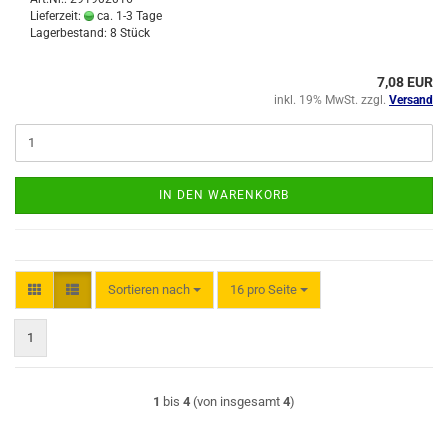
Lieferzeit:
ca. 1-3 Tage
Lagerbestand: 8 Stück
7,08 EUR
inkl. 19% MwSt. zzgl.
Versand
IN DEN WARENKORB
Sortieren nach
pro Seite
Sortieren nach
16 pro Seite
1
1
bis
4
(von insgesamt
4
)